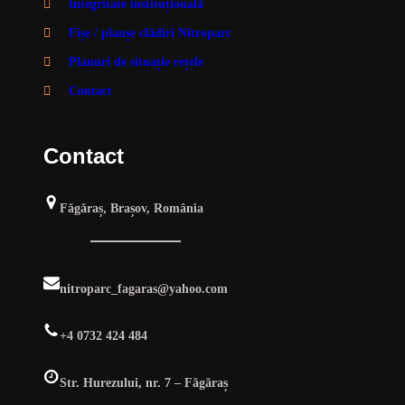
Integritate instituțională
Fișe / planșe clădiri Nitroparc
Planuri de situație rețele
Contact
Contact
Făgăraș, Brașov, România
nitroparc_fagaras@yahoo.com
+4 0732 424 484
Str. Hurezului, nr. 7 – Făgăraș