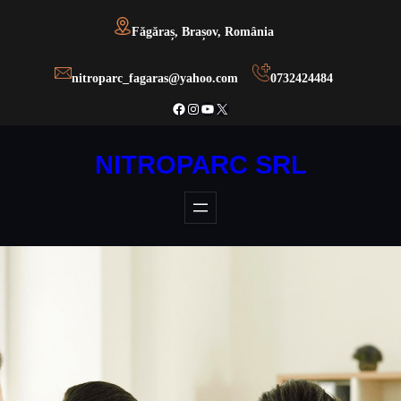
Făgăraș, Brașov, România
nitroparc_fagaras@yahoo.com
0732424484
Facebook
Instagram
YouTube
X
NITROPARC SRL