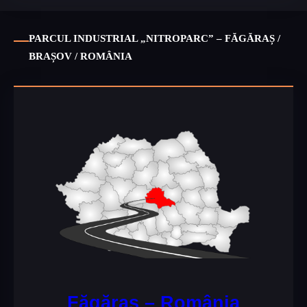
PARCUL INDUSTRIAL „NITROPARC” – FĂGĂRAȘ /
BRAȘOV / ROMÂNIA
Făgăraș – România